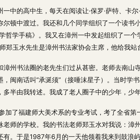
州一中的高中生，每天在阅读让·保罗·萨特、卡尔
弥尔顿中渡过。我还和几个同学组织了一个读书小
经济学哲学手稿》。我又在漳州一中发起组织了一个
老师郑玉水先生是漳州书法家协会主席，他给我站
和漳州书法圈的老先生们过从甚密。老师去南山
墨，闽南话叫“承涎须”（接唾沫星子）。当时学
，多半由我转述。我成了老人圈子中的少年，少
，我参加了福建师大美术系的专业考试，考了全省第
砯老师的学校。我的书法老师郑玉水对我说：漳
还有。于是1987年6月的一天他领着我来到鼓浪