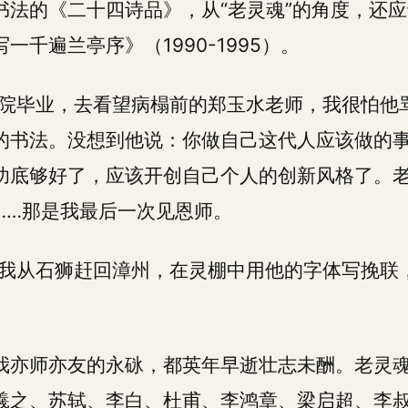
书法的《二十四诗品》，从“老灵魂”的角度，还
一千遍兰亭序》（1990-1995）。
江美院毕业，去看望病榻前的郑玉水老师，我很怕他
的书法。没想到他说：你做自己这代人应该做的
功底够好了，应该开创自己个人的创新风格了。
……那是我最后一次见恩师。
世，我从石狮赶回漳州，在灵棚中用他的字体写挽联
我亦师亦友的永砯，都英年早逝壮志未酬。老灵
羲之、苏轼、李白、杜甫、李鸿章、梁启超、李