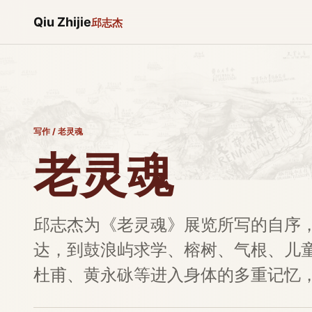
Qiu Zhijie
邱志杰
写作
/
老灵魂
老灵魂
邱志杰为《老灵魂》展览所写的自序，
达，到鼓浪屿求学、榕树、气根、儿
杜甫、黄永砯等进入身体的多重记忆，