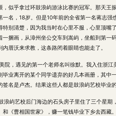
硕，似乎拿过环鼓浪屿游泳比赛的冠军。那天王
一名，18岁。但是10年前的全省第一名蒋志强
得特别清楚，因为我当时在心里不服，心里顶嘴了
着一捆画，从漳州坐公交车到嵩屿，坐船到第一
到内厝沃来求教，这条路闭着眼睛也能走了。
浙江美院，遇见的第一个老师名叫徐默。我入住浙江
刚毕业离开的某个同学遗弃的好几本画册，其中
的签名是卢杰。结果这些人都是鼓浪屿艺校毕业
我在鼓浪屿艺校后门海边的石头房子里住了三个星期
》和《曹相国世家》，赚一笔钱毕业下乡去西藏