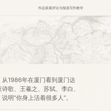
作品
策展
评论与报道
写作
教学
从1986年在厦门看到厦门达
童诗歌、王羲之、苏轼、李白、
说明“你身上活着很多人”。