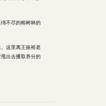
延绵不尽的榕树林的
米。这里离王振裕老
树甩出去攫取养分的
。