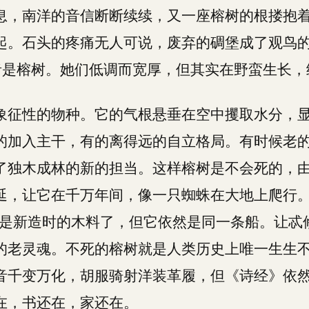
息，南洋的音信断断续续，又一座榕树的根搂抱
起。石头的疼痛无人可说，废弃的碉堡成了观鸟
者是榕树。她们低调而宽厚，但其实在野蛮生长，
象征性的物种。它的气根悬垂在空中攫取水分，
的加入主干，有的离得远的自立格局。有时候老
了独木成林的新的担当。这样榕树是不会死的，
延，让它在千万年间，像一只蜘蛛在大地上爬行。
板是新造时的木料了，但它依然是同一条船。让忒
的老灵魂。不死的榕树就是人类历史上唯一生生
音千变万化，胡服骑射洋装革履，但《诗经》依
在，书还在，家还在。