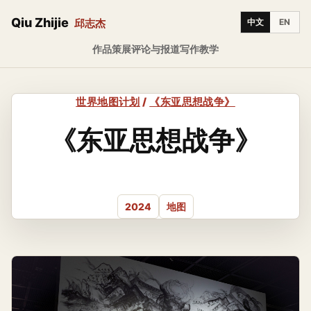
Qiu Zhijie
邱志杰
中文
EN
作品
策展
评论与报道
写作
教学
世界地图计划
/
《东亚思想战争》
《东亚思想战争》
2024
地图