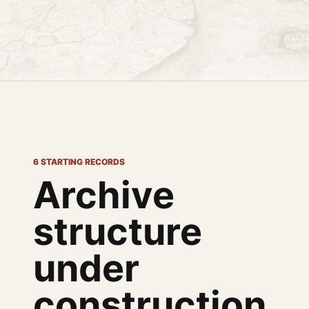
6 STARTING RECORDS
Archive
structure
under
construction