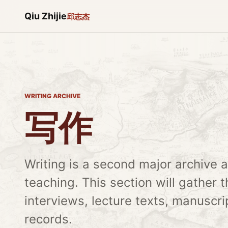
Qiu Zhijie
邱志杰
WRITING ARCHIVE
写作
Writing is a second major archive 
teaching. This section will gather 
interviews, lecture texts, manuscri
records.