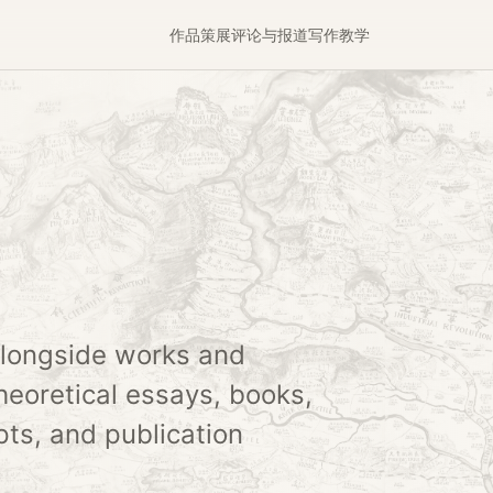
作品
策展
评论与报道
写作
教学
alongside works and
theoretical essays, books,
pts, and publication