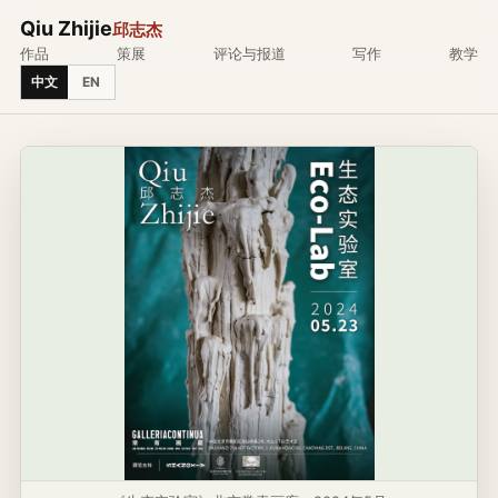
Qiu Zhijie
邱志杰
作品
策展
评论与报道
写作
教学
中文
EN