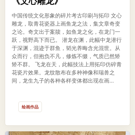
《文心雕龙》
中国传统文化形象的碎片考古印刷与拓印 文心
雕龙，取青花瓷器上画鱼龙之法，集文章奇变
之论。奇文出于案牍，如鱼龙之化，在龙门一
跃，视野高下而已。 潜龙在渊，此幅中龙潜行
于深渊，混迹于群鱼，韬光养晦含光混世。从
众而行，但抱负不凡，修炼不缀，气质已然矫
矫不群。 飞龙在天，此幅技法上用拓印仿碎青
花瓷片效果。龙纹散布在多种神像和瑞兽之
间，龙生九子的各种各样变体都出现在画...
绘画作品