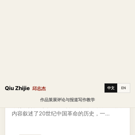
2019
《家国梦》
历史反思形象的碎片工艺 二零一九年受腾讯游
戏研究院委托创作了这件灯光装置并在海南腾
讯文创节上展出。《家国梦》是腾讯游戏研究
院推出的一款城市治理的游戏。我把画面内容
制作成大张的白色剪纸，用宣纸刻字出来。再
把它托裱在两张宣纸中间，成为一种特殊的夹
宣。在正常灯光下看着就是一张白纸，但是如
果背后打光则可以看出剪纸的画面内容。 画面
内容叙述了20世纪中国革命的历史，一...