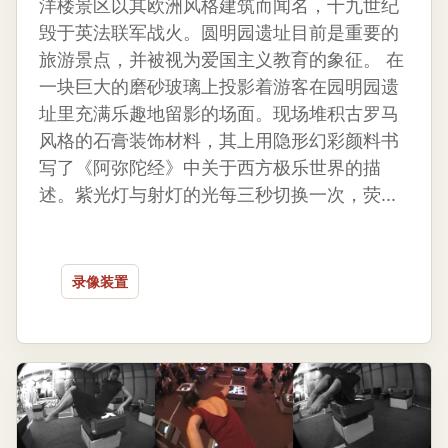
洋楼景区以其欧洲风格建筑而闻名，十九世纪
毁于英法联军战火。圆明园遗址目前是重要的
旅游景点，并被视为爱国主义教育的象征。 在
一块巨大的磨砂玻璃上投影着游客在园明园遗
址里充满乐趣地留影的场面。现场堆积古罗马
风格的石膏装饰材料，其上用隐形幻彩颜料书
写了《阿弥陀经》中关于西方极乐世界的描
述。紫光灯与射灯的光每三秒切换一次，荧...
录像装置