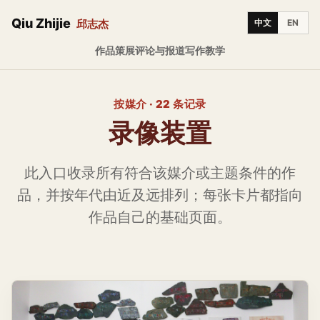
Qiu Zhijie
邱志杰
中文
EN
作品
策展
评论与报道
写作
教学
按媒介 · 22 条记录
录像装置
此入口收录所有符合该媒介或主题条件的作
品，并按年代由近及远排列；每张卡片都指向
作品自己的基础页面。