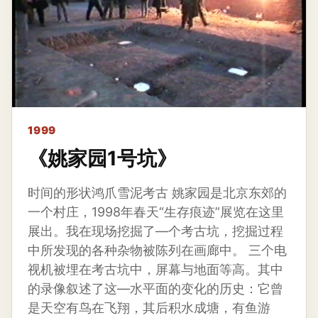
1999
《姚家园1号坑》
时间的形状鸿爪雪泥考古 姚家园是北京东郊的
一个村庄，1998年春天“生存痕迹”展览在这里
展出。我在现场挖掘了—个考古坑，挖掘过程
中所发现的各种杂物被陈列在画廊中。 三个电
视机被埋在考古坑中，屏幕与地面等高。其中
的录像叙述了这—水平面的变化的历史：它曾
是天空有鸟在飞翔，其后积水成塘，有鱼游