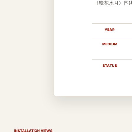
《镜花水月》围
YEAR
MEDIUM
STATUS
INSTALLATION VIEWS