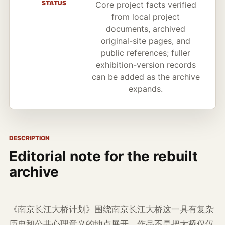
STATUS
Core project facts verified
from local project
documents, archived
original-site pages, and
public references; fuller
exhibition-version records
can be added as the archive
expands.
DESCRIPTION
Editorial note for the rebuilt
archive
《南京长江大桥计划》围绕南京长江大桥这一具有复杂
历史和公共心理意义的地点展开。作品不是把大桥仅仅