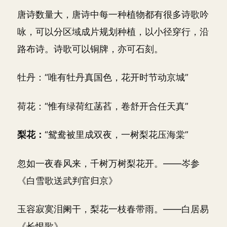
唐诗数量大，唐诗中每一种植物都有很多诗歌吟
咏，可以分区域成片规划种植，以小径穿行，沿
路布诗。诗歌可以铜牌，亦可石刻。
牡丹：“唯有牡丹真国色，花开时节动京城”
荷花：“惟有绿荷红菡萏，卷舒开合任天真”
梨花：
“鸳鸯被里成双夜，一树梨花压海棠”
忽如一夜春风来，千树万树梨花开。——岑参
《白雪歌送武判官归京》
玉容寂寞泪阑干，梨花一枝春带雨。——白居易
《长恨歌》