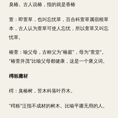
臭椿。古人说椿，指的就是香椿
萱：即萱草，也叫忘忧草，百合科萱草属宿根草
本，古人认为萱草可使人忘忧，所以萱草又叫忘
忧草。
椿萱：喻父母，古称父为“椿庭”，母为“萱堂”。
“椿萱并茂”比喻父母都健康，这是一个褒义词。
樗栎庸材
樗：臭椿树，苦木科落叶乔木。
“樗栎”泛指不成材的树木。比喻平庸无用的人。