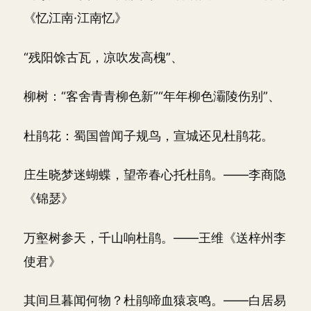
《忆江南·江南忆》
“残阳馀古瓦，凉吹发高槐”、
柳树：“客舍青青柳色新”“年年柳色灞陵伤别”、
杜鹃花：蜀国曾闻子规鸟，宣城还见杜鹃花。
庄生晓梦迷蝴蝶，望帝春心托杜鹃。——李商隐
《锦瑟》
万壑树参天，千山响杜鹃。——王维《送梓州李
使君》
其间旦暮闻何物？杜鹃啼血猿哀鸣。——白居易