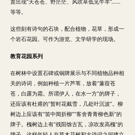
置出现“天苍苍、野茫茫、风吹草低见牛羊”……
等等。
这些刻有诗句的石块，配合植物，花草，形成一
个岩石花园。可作为游览、文学研学的现场。
教育花园系列
在树林中设置石碑或铜牌展示与不同植物品种相
关的诗词，例如种植一片芦苇，放着“蒹葭苍
苍，白露为霜。所谓伊人，在水一方”的牌子，
还应该有杜甫的“暂时花戴雪，几处叶沉波”。柳
树边上应该有“笛中闻折柳”“客舍青青柳色新”的
牌子。槐树边上有“残阳馀古瓦，凉吹发高槐”的
牌子，这样年轻人在草木花树和古诗词之间建立