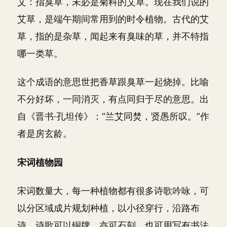
艾：指臭草，未必是菊科的艾草。现在我们说的
艾草，是端午期间常用到的时令植物。古代的艾
草，指的是杂草，闻起来有臭味的草，并不特指
哪一类草。
这个成语的意思世把香草跟臭草一起烧掉。比喻
不分好坏，一同消灭，有点同归于尽的意思。出
自《晋书·孔坦传》：“兰艾同焚，贤愚所叹。”作
者是房玄龄。
宋词植物园
宋词数量大，每一种植物都有很多诗歌吟咏，可
以分区域成片规划种植，以小径穿行，沿路布
诗。诗歌可以铜牌，亦可石刻。也可用写有书法