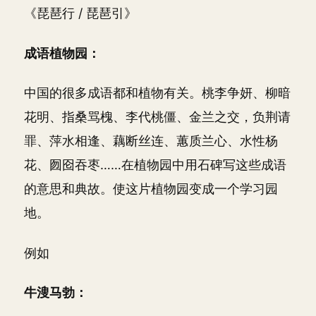
《琵琶行 / 琵琶引》
成语植物园：
中国的很多成语都和植物有关。桃李争妍、柳暗
花明、指桑骂槐、李代桃僵、金兰之交，负荆请
罪、萍水相逢、藕断丝连、蕙质兰心、水性杨
花、囫囵吞枣……在植物园中用石碑写这些成语
的意思和典故。使这片植物园变成一个学习园
地。
例如
牛溲马勃：