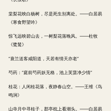
棠梨花映白杨树，尽是死生别离处。——白居易
《寒食野望吟》
惊飞远映碧山去，一树梨花落晚风。——杜牧
《鹭鸶》
“衰兰送客咸阳道，天若有情天亦老”
芍药：“庭前芍药妖无格，池上芙蕖净少情”
桂花：人闲桂花落，夜静春山空。——王维《鸟
鸣涧》
山寺月中寻桂子，郡亭枕上看潮头。——白居易