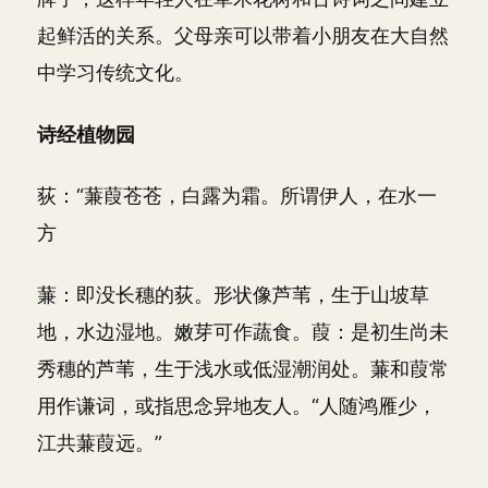
起鲜活的关系。父母亲可以带着小朋友在大自然
中学习传统文化。
诗经植物园
荻：“蒹葭苍苍，白露为霜。所谓伊人，在水一
方
蒹：即没长穗的荻。形状像芦苇，生于山坡草
地，水边湿地。嫩芽可作蔬食。葭：是初生尚未
秀穗的芦苇，生于浅水或低湿潮润处。蒹和葭常
用作谦词，或指思念异地友人。“人随鸿雁少，
江共蒹葭远。”