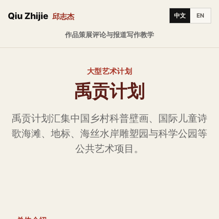
Qiu Zhijie
邱志杰
中文
EN
作品
策展
评论与报道
写作
教学
大型艺术计划
禹贡计划
禹贡计划汇集中国乡村科普壁画、国际儿童诗
歌海滩、地标、海丝水岸雕塑园与科学公园等
公共艺术项目。