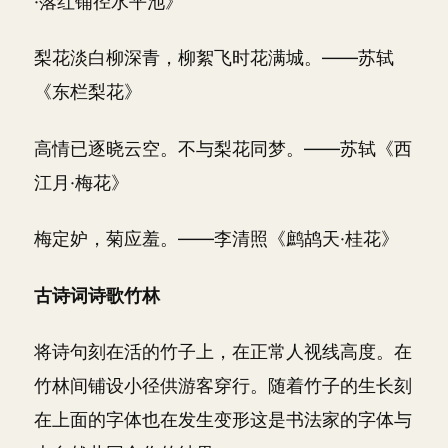
·落红铺径水平池》
梨花淡白柳深青，柳絮飞时花满城。——苏轼
《东栏梨花》
高情已逐晓云空。不与梨花同梦。——苏轼《西
江月·梅花》
梅定妒，菊应羞。——李清照《鹧鸪天·桂花》
古诗词诗歌竹林
将诗句刻在活的竹子上，在正常人视线高度。在
竹林间铺设小径供游客穿行。随着竹子的生长刻
在上面的字体也在发生变形这是书法家的字体与