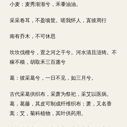
小麦：麦秀渐渐兮，禾黍油油。
采采卷耳，不盈顷筐。嗟我怀人，寘彼周行
南有乔木，不可休思
坎坎伐檀兮，置之河之干兮。河水清且涟猗。不
稼不穑，胡取禾三百廛兮
葛：彼采葛兮，一日不见，如三月兮。
古代采葛供织布，采萧为祭祀，采艾以医病。
葛，葛藤，其皮可制成纤维织布；萧，又名香
蒿；艾，菊科植物，其叶供药用。