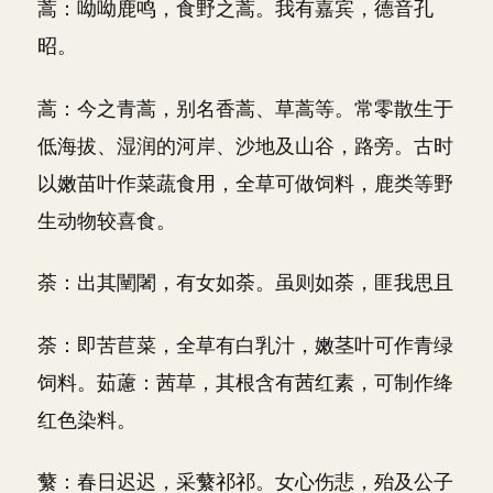
蒿：呦呦鹿鸣，食野之蒿。我有嘉宾，德音孔
昭。
蒿：今之青蒿，别名香蒿、草蒿等。常零散生于
低海拔、湿润的河岸、沙地及山谷，路旁。古时
以嫩苗叶作菜蔬食用，全草可做饲料，鹿类等野
生动物较喜食。
荼：出其闉闍，有女如荼。虽则如荼，匪我思且
荼：即苦苣菜，全草有白乳汁，嫩茎叶可作青绿
饲料。茹藘：茜草，其根含有茜红素，可制作绛
红色染料。
蘩：春日迟迟，采蘩祁祁。女心伤悲，殆及公子