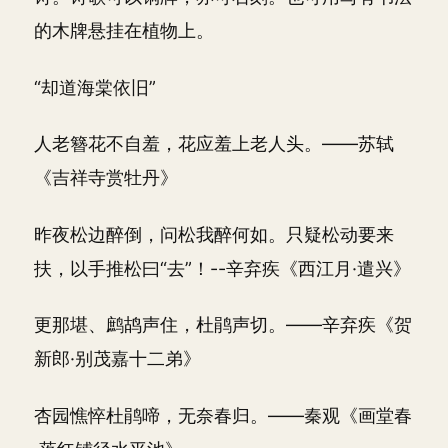
的木牌悬挂在植物上。
“却道海棠依旧”
人老簪花不自羞，花应羞上老人头。——苏轼
《吉祥寺赏牡丹》
昨夜松边醉倒，问松我醉何如。只疑松动要来
扶，以手推松曰“去”！--辛弃疾《西江月·遣兴》
更那堪、鹧鸪声住，杜鹃声切。——辛弃疾《贺
新郎·别茂嘉十二弟》
杏园憔悴杜鹃啼，无奈春归。——秦观《画堂春