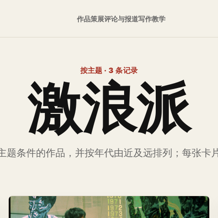
作品
策展
评论与报道
写作
教学
按主题 · 3 条记录
激浪派
主题条件的作品，并按年代由近及远排列；每张卡