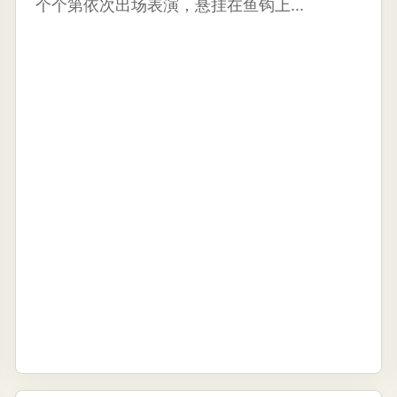
个个第依次出场表演，悬挂在鱼钩上...