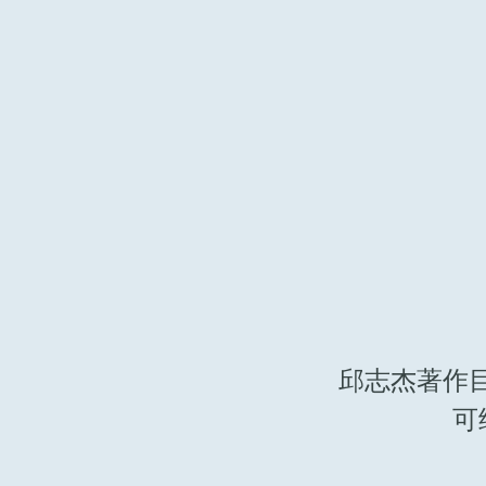
邱志杰著作
可