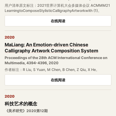
用户清单原文标注：2021世界计算机大会多媒体会议 ACMMM21
LearningtoComposeStylisticCalligraphyArtworkwith (1)。
在线阅读
2020
MaLiang: An Emotion-driven Chinese
Calligraphy Artwork Composition System
Proceedings of the 28th ACM International Conference on
Multimedia, 4394-4396, 2020
作者标注：R Liu, S Yuan, M Chen, B Chen, Z Qiu, X He。
在线阅读
2020
科技艺术的概念
《美术研究》2020第12期