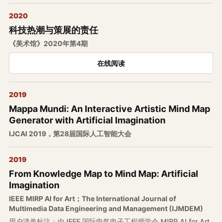
2020
科技热潮与策展的责任
《美术馆》2020年第4期
在线阅读
2019
Mappa Mundi: An Interactive Artistic Mind Map
Generator with Artificial Imagination
IJCAI 2019，第28届国际人工智能大会
2019
From Knowledge Map to Mind Map: Artificial
Imagination
IEEE MIRP AI for Art；The International Journal of
Multimedia Data Engineering and Management (IJMDEM)
用户清单标注：由 IEEE 国际电气电子工程师学会 MIRP AI for Art