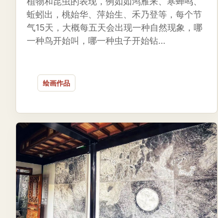
植物和昆虫的表现，例如如鸿雁来、寒蝉鸣、
蚯蚓出，桃始华、萍始生、禾乃登等，每个节
气15天，大概每五天会出现一种自然现象，哪
一种鸟开始叫，哪一种虫子开始钻...
绘画作品