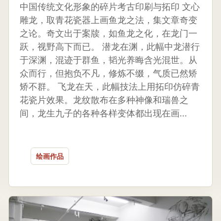
中国传统文化形象的碎片考古印刷与拓印 文心
雕龙，取青花瓷器上画鱼龙之法，集文章奇变
之论。奇文出于案牍，如鱼龙之化，在龙门一
跃，视野高下而已。 潜龙在渊，此幅中龙潜行
于深渊，混迹于群鱼，韬光养晦含光混世。从
众而行，但抱负不凡，修炼不缀，气质已然矫
矫不群。 飞龙在天，此幅技法上用拓印仿碎青
花瓷片效果。龙纹散布在多种神像和瑞兽之
间，龙生九子的各种各样变体都出现在画...
绘画作品