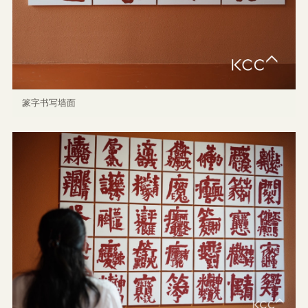
篆字书写墙面