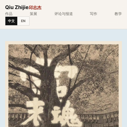
Qiu Zhijie
邱志杰
作品
策展
评论与报道
写作
教学
中文
EN