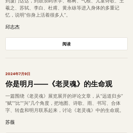
到厦门达达，到鼓浪屿求学、榕树、气根、儿童诗歌、王
羲之、苏轼、李白、杜甫、黄永砯等进入身体的多重记
忆，说明“你身上活着很多人”。
邱志杰
阅读
2024年7月9日
你是明月——《老灵魂》的生命观
一篇围绕《老灵魂》展览展开的评论文章，从“远道归乡”
“赋”“比”“兴”几个角度，把地图、诗歌、雨、书写、合体
字、转盘和明月联系起来，讨论《老灵魂》中的生命观。
苏薇