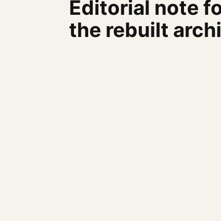
Editorial note f
the rebuilt arch