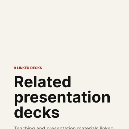
9 LINKED DECKS
Related
presentation
decks
Teaching and presentation materials linked