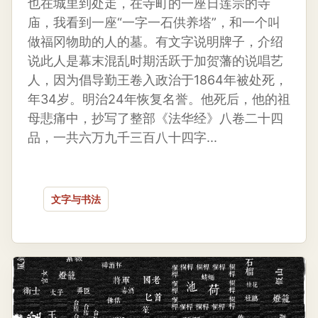
也在城里到处走，在寺町的一座日莲宗的寺
庙，我看到一座“一字一石供养塔”，和一个叫
做福冈物助的人的墓。有文字说明牌子，介绍
说此人是幕末混乱时期活跃于加贺藩的说唱艺
人，因为倡导勤王卷入政治于1864年被处死，
年34岁。明治24年恢复名誉。他死后，他的祖
母悲痛中，抄写了整部《法华经》八卷二十四
品，一共六万九千三百八十四字...
文字与书法