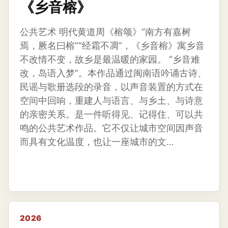
《乡音榕》
公共艺术 明代黄道周《榕颂》“南方有嘉树
焉，厥名曰榕”“经霜不凋”，《乡音榕》寓乡音
不改情不变，故乡是最温暖的家园。 “乡音难
改，岛语入梦”。本作品通过闽南语吟诵古诗、
民谣与歌册选段的录音，以声音装置的方式在
空间中回响，重建人与语言、与乡土、与诗意
的亲密关系。是一件听得见、记得住、可以共
鸣的公共艺术作品。它不仅让城市空间因声音
而具有文化温度，也让一座城市的文...
2026