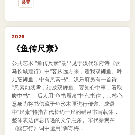
装置
2026
《鱼传尺素》
公共艺术 "鱼传尺素"最早见于汉代乐府诗《饮
马长城窟行》中"客从远方来，遗我双鲤鱼。呼
儿烹鲤鱼，中有尺素书"。汉乐府另有一首诗
“尺素如残雪，结成双鲤鱼。要知心中事，看取
腹中书”。 后人用“鱼书雁帛”指代书信，其核心
意象为将书信藏于鱼形木匣进行传递。成语
中"尺素"特指古代长约一尺的绢帛书写载体，
整体表达信息传递的文学意象。宋代秦观在
《踏莎行》词中运用"驿寄梅...