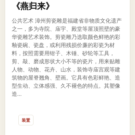
《燕归来》
公共艺术 漳州剪瓷雕是福建省非物质文化遗产
之一，多为寺院、庙宇、殿堂等屋顶照壁的豪
华瓷雕艺术装饰。剪瓷雕乃选取颜色鲜艳的彩
釉瓷碗、瓷盘，或利用残损价廉的彩瓷为材
料，按照需要用钳子、木锤、砂轮等工具，
剪、敲、磨成形状大小不等的瓷片，用来贴雕
人物、动物、花卉、山水，装饰寺庙宫观等建
筑物的屋脊翘角、壁画。它具有色彩鲜艳、造
型生动、立体感强、久不褪色的特点。其塑像
造...
装置