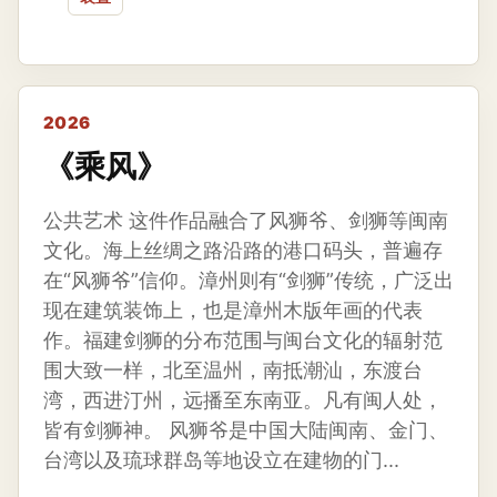
2026
《乘风》
公共艺术 这件作品融合了风狮爷、剑狮等闽南
文化。海上丝绸之路沿路的港口码头，普遍存
在“风狮爷”信仰。漳州则有“剑狮”传统，广泛出
现在建筑装饰上，也是漳州木版年画的代表
作。福建剑狮的分布范围与闽台文化的辐射范
围大致一样，北至温州，南抵潮汕，东渡台
湾，西进汀州，远播至东南亚。凡有闽人处，
皆有剑狮神。 风狮爷是中国大陆闽南、金门、
台湾以及琉球群岛等地设立在建物的门...